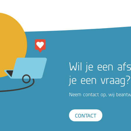
Wil je een a
je een vraag?
Neem contact op, wij beantwo
CONTACT