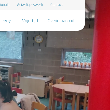
ionals
Vrijwilligerswerk
Contact
derwijs
Vrije tijd
Overig aanbod