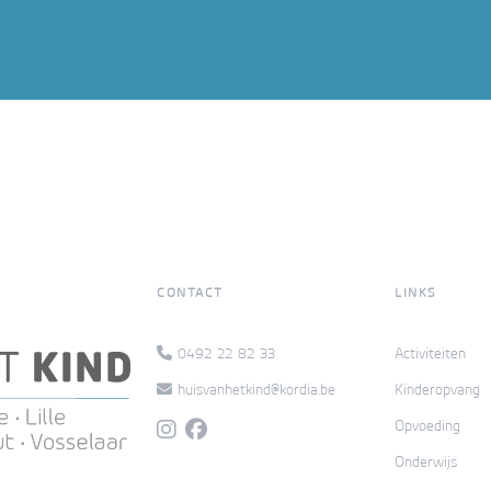
CONTACT
LINKS
0492 22 82 33
Activiteiten
huisvanhetkind@kordia.be
Kinderopvang
Opvoeding
Onderwijs