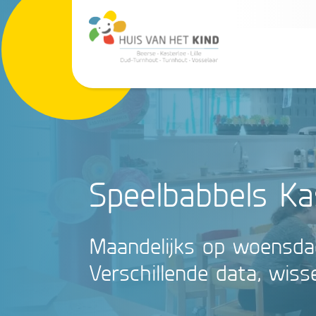
Speelbabbels Ka
Maandelijks op woensda
Verschillende data, wiss