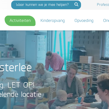
Profess
Activiteiten
Kinderopvang
Opvoeding
On
sterlee
g. LET OP!
elende locatie